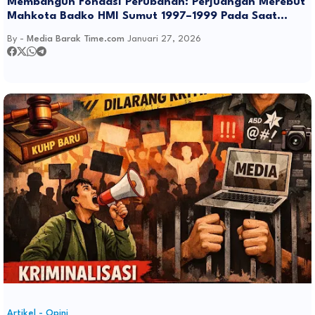
Membangun Fondasi Perubahan: Perjuangan Merebut
Mahkota Badko HMI Sumut 1997–1999 Pada Saat
Menjelang Dan Dalam Arus Reformasi.
By -
Media Barak Time.com
Januari 27, 2026
Artikel - Opini