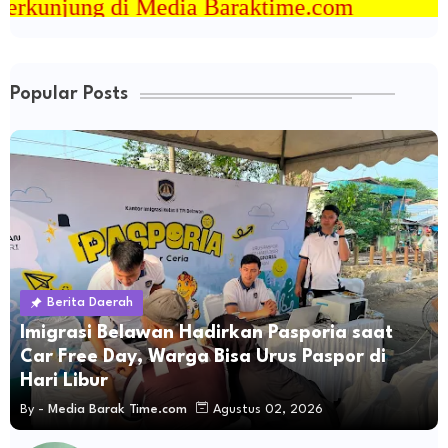
Baraktime.com
Popular Posts
Berita Daerah
Imigrasi Belawan Hadirkan Pasporia saat
Car Free Day, Warga Bisa Urus Paspor di
Hari Libur
By -
Media Barak Time.com
Agustus 02, 2026