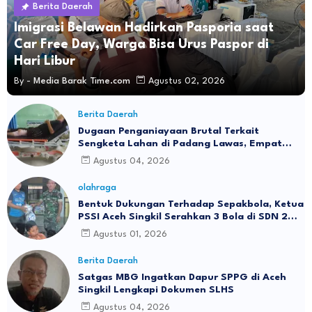
Berita Daerah
Imigrasi Belawan Hadirkan Pasporia saat
Car Free Day, Warga Bisa Urus Paspor di
Hari Libur
By -
Media Barak Time.com
Agustus 02, 2026
Berita Daerah
Dugaan Penganiayaan Brutal Terkait
Sengketa Lahan di Padang Lawas, Empat
Warga Terluka Parah
Agustus 04, 2026
olahraga
Bentuk Dukungan Terhadap Sepakbola, Ketua
PSSI Aceh Singkil Serahkan 3 Bola di SDN 2
RIMO
Agustus 01, 2026
Berita Daerah
Satgas MBG Ingatkan Dapur SPPG di Aceh
Singkil Lengkapi Dokumen SLHS
Agustus 04, 2026