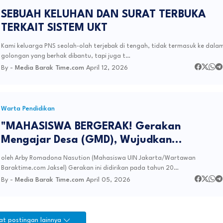
SEBUAH KELUHAN DAN SURAT TERBUKA
TERKAIT SISTEM UKT
Kami keluarga PNS seolah-olah terjebak di tengah, tidak termasuk ke dala
golongan yang berhak dibantu, tapi juga t…
By -
Media Barak Time.com
April 12, 2026
Warta Pendidikan
"MAHASISWA BERGERAK! Gerakan
Mengajar Desa (GMD), Wujudkan
Perubahan di Ujung Desa!"
oleh Arby Romadona Nasution (Mahasiswa UIN Jakarta/Wartawan
Baraktime.com Jaksel) Gerakan ini didirikan pada tahun 20…
By -
Media Barak Time.com
April 05, 2026
at postingan lainnya