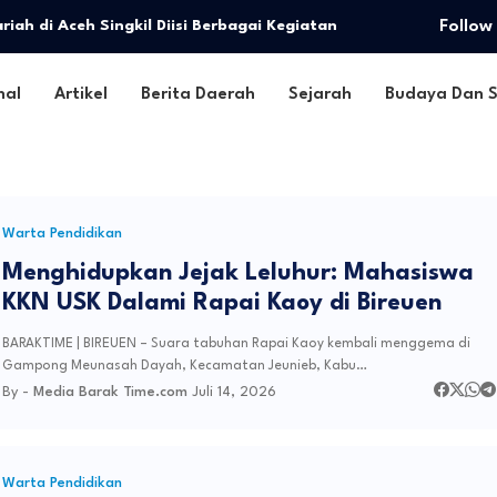
iah di Aceh Singkil Diisi Berbagai Kegiatan
Follow
nal
Artikel
Berita Daerah
Sejarah
Budaya Dan S
Warta Pendidikan
Menghidupkan Jejak Leluhur: Mahasiswa
KKN USK Dalami Rapai Kaoy di Bireuen
BARAKTIME | BIREUEN – Suara tabuhan Rapai Kaoy kembali menggema di
Gampong Meunasah Dayah, Kecamatan Jeunieb, Kabu…
By -
Media Barak Time.com
Juli 14, 2026
Warta Pendidikan