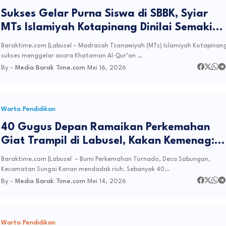
Sukses Gelar Purna Siswa di SBBK, Syiar
MTs Islamiyah Kotapinang Dinilai Semakin
Berjaya
Baraktime.com |Labusel – Madrasah Tsanawiyah (MTs) Islamiyah Kotapinan
sukses menggelar acara Khataman Al-Qur’an …
By -
Media Barak Time.com
Mei 16, 2026
Warta Pendidikan
40 Gugus Depan Ramaikan Perkemahan
Giat Trampil di Labusel, Kakan Kemenag:
Momentum Bentuk Karakter Tangguh
Baraktime.com |Labusel – Bumi Perkemahan Tornado, Desa Sabungan,
Kecamatan Sungai Kanan mendadak riuh. Sebanyak 40…
By -
Media Barak Time.com
Mei 14, 2026
Warta Pendidikan