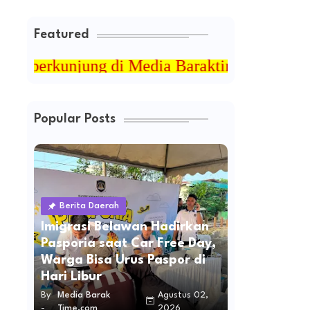
Featured
jung di Media Baraktime.com
Popular Posts
Berita Daerah
Imigrasi Belawan Hadirkan
Pasporia saat Car Free Day,
Warga Bisa Urus Paspor di
Hari Libur
By
Media Barak
Agustus 02,
-
Time.com
2026