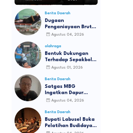
Berita Daerah
Dugaan
Penganiayaan Brutal
Terkait Sengketa
Agustus 04, 2026
Lahan di Padang
Lawas, Empat Warga
olahraga
Terluka Parah
Bentuk Dukungan
Terhadap Sepakbola,
Ketua PSSI Aceh
Agustus 01, 2026
Singkil Serahkan 3
Bola di SDN 2 RIMO
Berita Daerah
Satgas MBG
Ingatkan Dapur
SPPG di Aceh Singkil
Agustus 04, 2026
Lengkapi Dokumen
SLHS
Berita Daerah
Bupati Labusel Buka
Pelatihan Budidaya
Sawit, Dorong