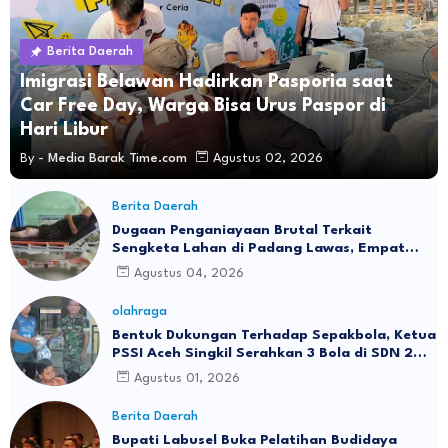
Berita Daerah
Imigrasi Belawan Hadirkan Pasporia saat
Car Free Day, Warga Bisa Urus Paspor di
Hari Libur
By -
Media Barak Time.com
Agustus 02, 2026
Berita Daerah
Dugaan Penganiayaan Brutal Terkait
Sengketa Lahan di Padang Lawas, Empat
Warga Terluka Parah
Agustus 04, 2026
olahraga
Bentuk Dukungan Terhadap Sepakbola, Ketua
PSSI Aceh Singkil Serahkan 3 Bola di SDN 2
RIMO
Agustus 01, 2026
Berita Daerah
Bupati Labusel Buka Pelatihan Budidaya