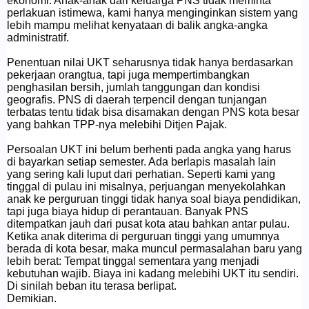
ekonomi. Anak-anak dari keluarga PNS tidak meminta
perlakuan istimewa, kami hanya menginginkan sistem yang
lebih mampu melihat kenyataan di balik angka-angka
administratif.
Penentuan nilai UKT seharusnya tidak hanya berdasarkan
pekerjaan orangtua, tapi juga mempertimbangkan
penghasilan bersih, jumlah tanggungan dan kondisi
geografis. PNS di daerah terpencil dengan tunjangan
terbatas tentu tidak bisa disamakan dengan PNS kota besar
yang bahkan TPP-nya melebihi Ditjen Pajak.
Persoalan UKT ini belum berhenti pada angka yang harus
di bayarkan setiap semester. Ada berlapis masalah lain
yang sering kali luput dari perhatian. Seperti kami yang
tinggal di pulau ini misalnya, perjuangan menyekolahkan
anak ke perguruan tinggi tidak hanya soal biaya pendidikan,
tapi juga biaya hidup di perantauan. Banyak PNS
ditempatkan jauh dari pusat kota atau bahkan antar pulau.
Ketika anak diterima di perguruan tinggi yang umumnya
berada di kota besar, maka muncul permasalahan baru yang
lebih berat: Tempat tinggal sementara yang menjadi
kebutuhan wajib. Biaya ini kadang melebihi UKT itu sendiri.
Di sinilah beban itu terasa berlipat.
Demikian.